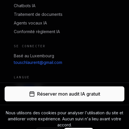
Chatbots IA
Traitement de documents
Agents vocaux IA
Conformité règlement IA
SE CONNECTER
Basé au Luxembourg
touschlaurent@gmail.com
LANGUE
EN
FR
DE
Réserver mon audit IA gratuit
Nous utilisons des cookies pour analyser l'utilisation du site et
© 2026 20 More – Studio IA. Tous droits réservés.
améliorer votre expérience. Aucun suivi n'a lieu avant votre
Shelby Distribution SARL-S, agissant sous le nom 20 More
accord.
RCS Luxembourg : B280426