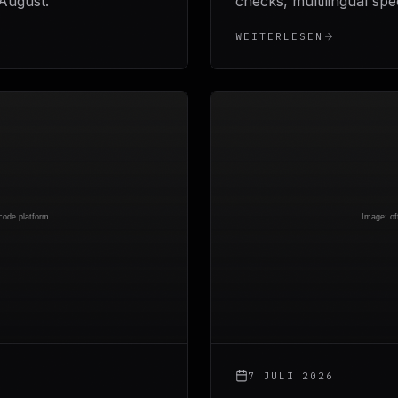
August.
checks, multilingual spe
WEITERLESEN
7 JULI 2026