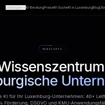
Leistungen
KI-Beratung
Preise
KI-Suche
KI in Luxemburg
Blog
Übe
INSIGHTS
-Wissenszentrum 
burgische Unter
ie KI für Ihr Luxemburg-Unternehmen: 40+ Leit
0% Förderung, DSGVO und KMU-Anwendungsfäl