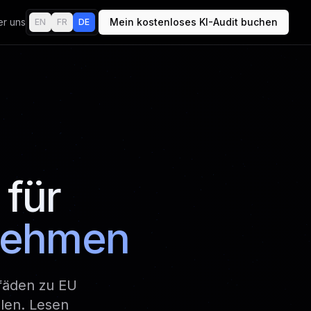
r uns
Mein kostenloses KI-Audit buchen
EN
FR
DE
für
nehmen
fäden zu EU
len. Lesen