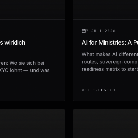
7 JULI 2026
s wirklich
AI for Ministries: A 
What makes AI different
routes, sovereign compu
en: Wo sie sich bei
readiness matrix to star
 KYC lohnt — und was
WEITERLESEN