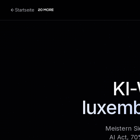
Startseite
KI
luxem
Meistern S
AI Act, 7